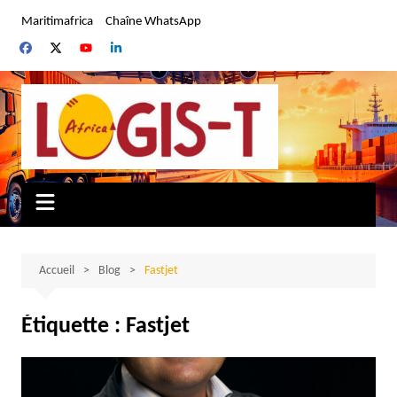
Aller
Maritimafrica
Chaîne WhatsApp
au
contenu
Accueil
Blog
Fastjet
Étiquette :
Fastjet