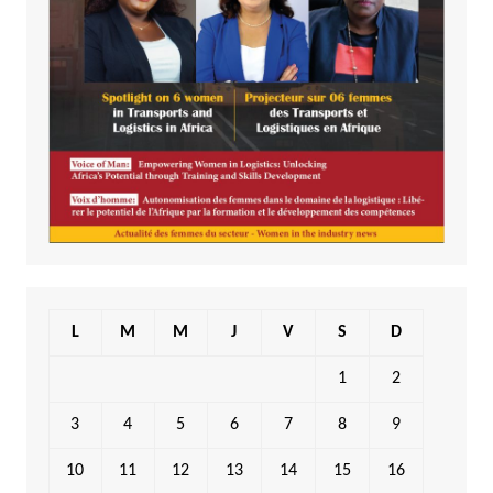
L
M
M
J
V
S
D
1
2
3
4
5
6
7
8
9
10
11
12
13
14
15
16