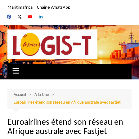
Aller
Maritimafrica
Chaîne WhatsApp
au
contenu
Accueil
A la Une
Euroairlines étend son réseau en Afrique australe avec Fastjet
Euroairlines étend son réseau en
Afrique australe avec Fastjet