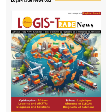
Logis-Trade News 002