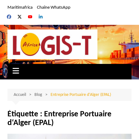
Aller
Maritimafrica
Chaîne WhatsApp
au
contenu
Accueil
Blog
Entreprise Portuaire d‘Alger (EPAL)
Étiquette :
Entreprise Portuaire
d‘Alger (EPAL)