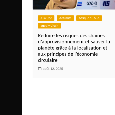
Côte d’Ivoire
Djibouti
A la Une
Actualité
Afrique du Sud
Egypte
Supply Chain
Ethiopie
Réduire les risques des chaînes
Gabon
d’approvisionnement et sauver la
Gambie
planète grâce à la localisation et
aux principes de l’économie
Ghana
circulaire
Guinée
août 12, 2025
Guinée Bissau
Ile Maurice
Kenya
Lesotho Fr
Liberia