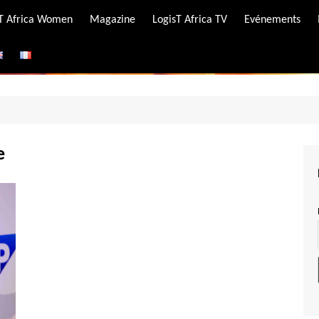
-T Africa Women
Magazine
LogisT Africa TV
Evénements
ire
e
e