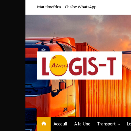
Aller
Maritimafrica
Chaîne WhatsApp
au
contenu
Acceuil
A la Une
Transport
Lo