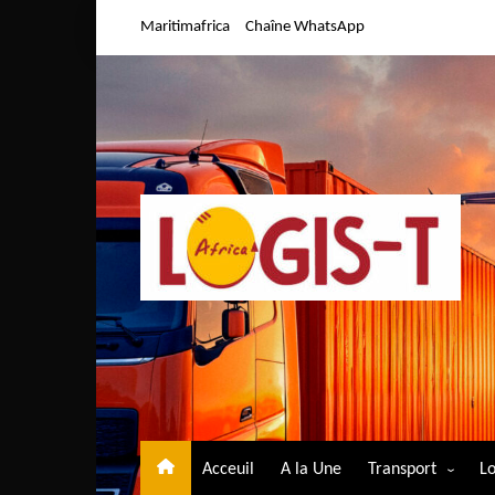
Aller
Maritimafrica
Chaîne WhatsApp
au
contenu
Acceuil
A la Une
Transport
Lo