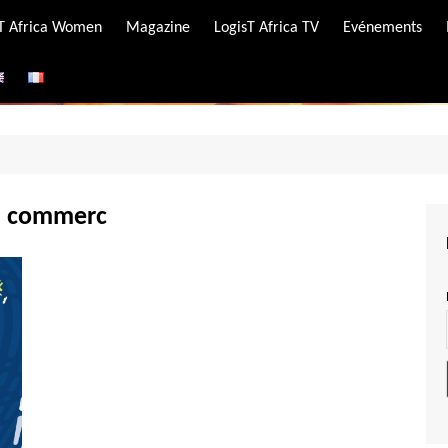
-T Africa Women
Magazine
LogisT Africa TV
Evénements
ire
e
u commerc