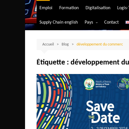
Transport aérien
Emploi
Formation
Digitalisation
Logis
Transport durable
Supply Chain english
Pays
Contact
Transport ferrovia
Afrique du Sud
Transport maritim
Algérie
Accueil
Blog
développement du commerc
Transport routier
Angola
Étiquette :
développement d
Bénin
Burkina-Faso
Burundi
Bostwana
Cameroun
Centrafrique
Comores