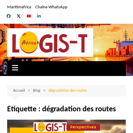
Aller
Maritimafrica
Chaîne WhatsApp
au
contenu
Accueil
Blog
dégradation des routes
Étiquette :
dégradation des routes