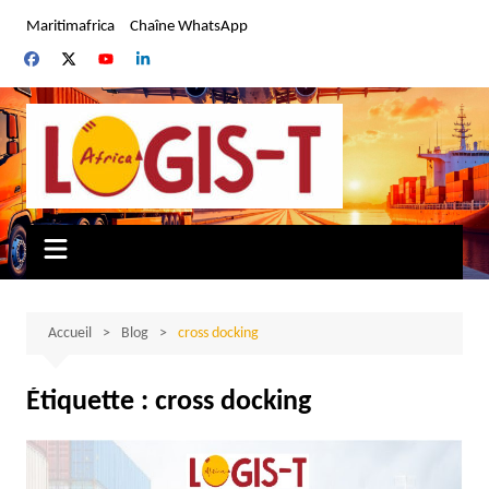
Aller
Maritimafrica
Chaîne WhatsApp
au
contenu
Accueil
Blog
cross docking
Étiquette :
cross docking