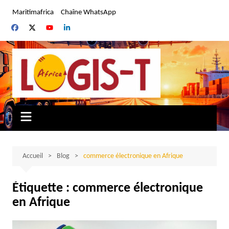
Aller
Maritimafrica
Chaîne WhatsApp
au
contenu
Accueil
Blog
commerce électronique en Afrique
Étiquette :
commerce électronique
en Afrique