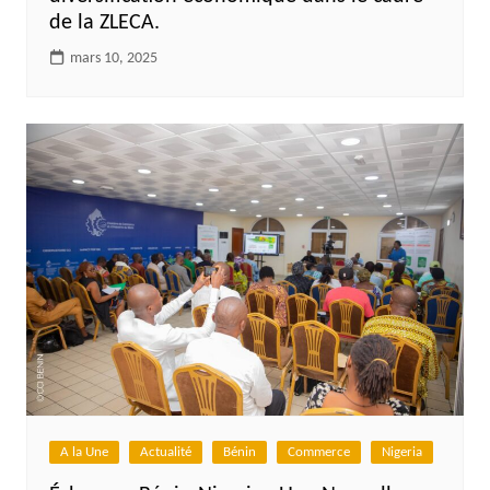
de la ZLECA.
mars 10, 2025
A la Une
Actualité
Bénin
Commerce
Nigeria