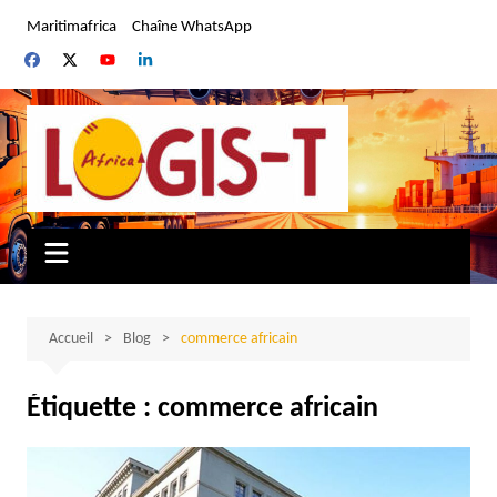
Aller
Maritimafrica
Chaîne WhatsApp
au
contenu
Accueil
Blog
commerce africain
Étiquette :
commerce africain