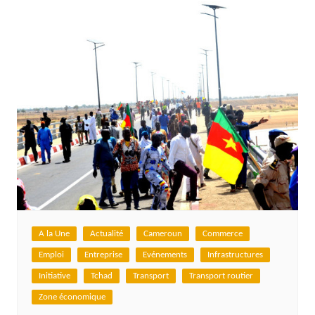
A la Une
Actualité
Cameroun
Commerce
Emploi
Entreprise
Evénements
Infrastructures
Initiative
Tchad
Transport
Transport routier
Zone économique