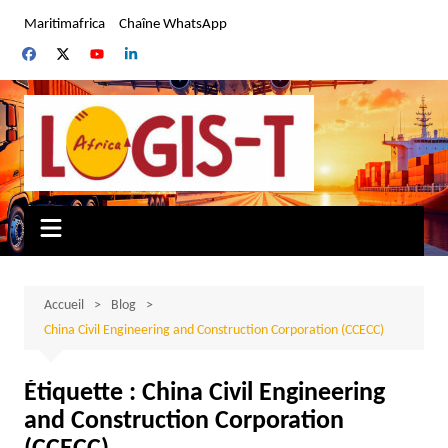
Aller
Maritimafrica
Chaîne WhatsApp
au
contenu
Accueil
Blog
China Civil Engineering and Construction Corporation (CCECC)
Étiquette :
China Civil Engineering
and Construction Corporation