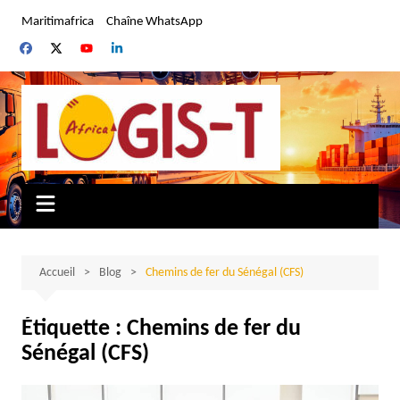
Aller
Maritimafrica
Chaîne WhatsApp
au
contenu
Accueil
Blog
Chemins de fer du Sénégal (CFS)
Étiquette :
Chemins de fer du
Sénégal (CFS)