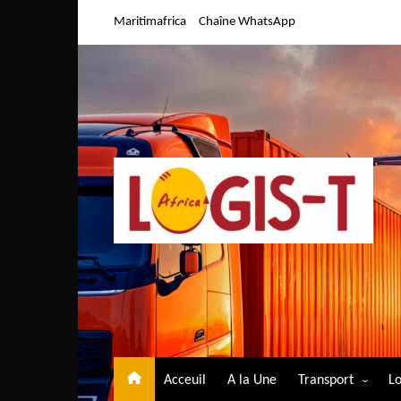
Aller
Maritimafrica
Chaîne WhatsApp
au
contenu
Acceuil
A la Une
Transport
Lo