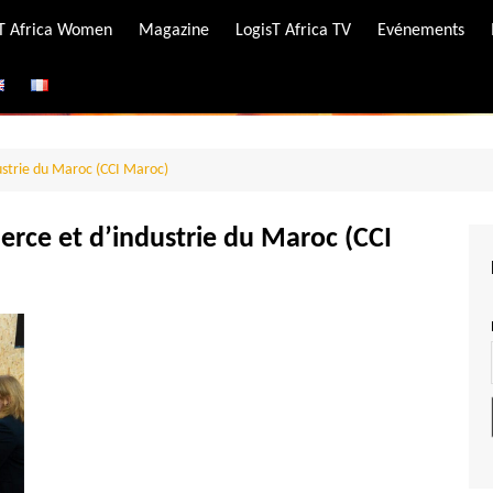
-T Africa Women
Magazine
LogisT Africa TV
Evénements
ire
e
strie du Maroc (CCI Maroc)
ce et d’industrie du Maroc (CCI