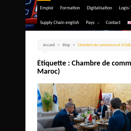
Transport aérien
Emploi
Formation
Digitalisation
Logis
Transport durable
Supply Chain english
Pays
Contact
Transport ferrovia
Afrique du Sud
Transport maritim
Algérie
Accueil
Blog
Chambre de commerce et d’indu
Transport routier
Angola
Étiquette :
Chambre de commer
Bénin
Maroc)
Burkina-Faso
Burundi
Bostwana
Cameroun
Centrafrique
Comores