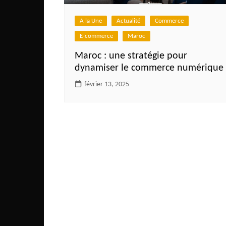
Côte d’Ivoire
A la Une
Actualité
Commerce
Djibouti
E-commerce
Maroc
Egypte
Maroc : une stratégie pour
Ethiopie
dynamiser le commerce numérique
Gabon
février 13, 2025
Gambie
Ghana
Guinée
Guinée Bissau
Ile Maurice
Kenya
Lesotho Fr
Liberia