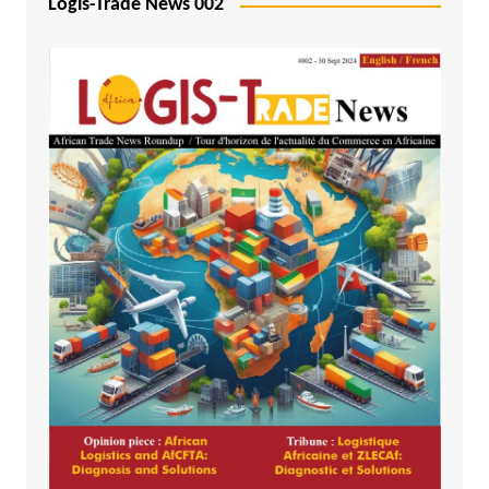
Logis-Trade News 002