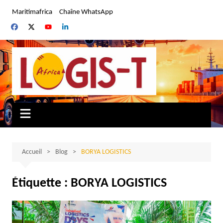
Aller
Maritimafrica
Chaîne WhatsApp
au
contenu
Accueil
Blog
BORYA LOGISTICS
Étiquette :
BORYA LOGISTICS