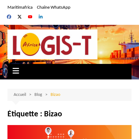
Aller
Maritimafrica
Chaîne WhatsApp
au
contenu
Accueil
Blog
Bizao
Étiquette :
Bizao