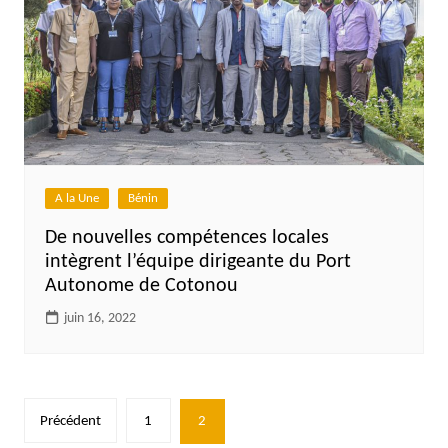
A la Une
Bénin
De nouvelles compétences locales
intègrent l’équipe dirigeante du Port
Autonome de Cotonou
juin 16, 2022
Pagination
Précédent
1
2
des