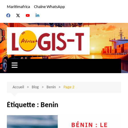
Aller
Maritimafrica
Chaîne WhatsApp
au
contenu
Accueil
Blog
Benin
Page 2
Étiquette :
Benin