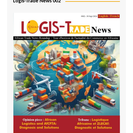
Logis-Trade News 002