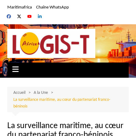
Aller
Maritimafrica
Chaîne WhatsApp
au
contenu
Accueil
A la Une
La surveillance maritime, au cœur du partenariat franco-
béninois
La surveillance maritime, au cœur
du partenariat franco-béninois