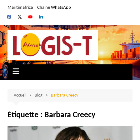
Aller
Maritimafrica
Chaîne WhatsApp
au
contenu
Accueil
Blog
Barbara Creecy
Étiquette :
Barbara Creecy