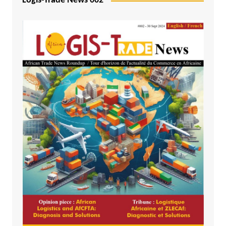
Logis-Trade News 002