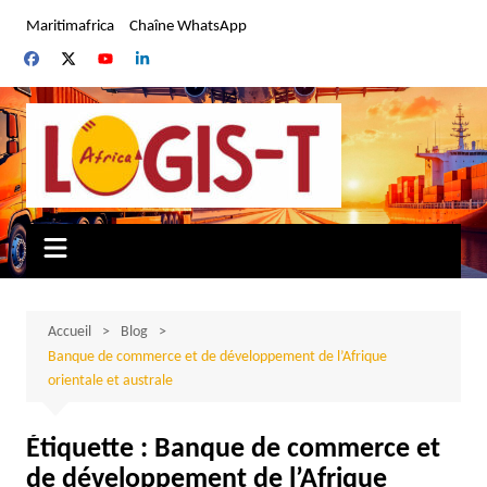
Aller
Maritimafrica
Chaîne WhatsApp
au
contenu
Accueil
Blog
Banque de commerce et de développement de l’Afrique
orientale et australe
Étiquette :
Banque de commerce et
de développement de l’Afrique