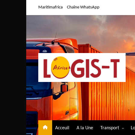
Aller
Maritimafrica
Chaîne WhatsApp
au
contenu
Acceuil
A la Une
Transport
Lo