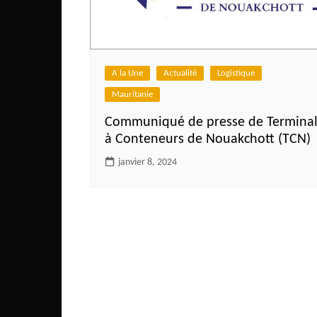
Côte d’Ivoire
Djibouti
Egypte
A la Une
Actualité
Logistique
Ethiopie
Mauritanie
Gabon
Communiqué de presse de Termina
Gambie
à Conteneurs de Nouakchott (TCN)
Ghana
janvier 8, 2024
Guinée
Guinée Bissau
Ile Maurice
Kenya
Lesotho Fr
Liberia