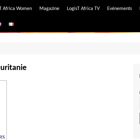
-T Africa Women
Magazine
LogisT Africa TV
Evénements
ire
e
uritanie