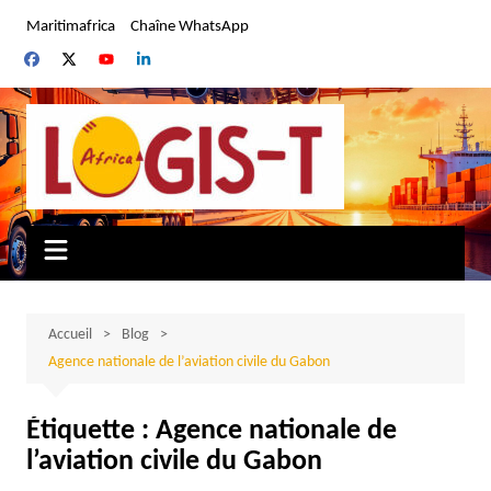
Aller
Maritimafrica
Chaîne WhatsApp
au
contenu
Accueil
Blog
Agence nationale de l’aviation civile du Gabon
Étiquette :
Agence nationale de
l’aviation civile du Gabon