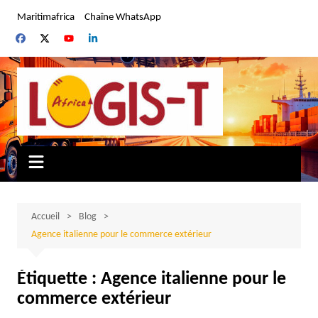
Aller
Maritimafrica
Chaîne WhatsApp
au
contenu
Accueil
Blog
Agence italienne pour le commerce extérieur
Étiquette :
Agence italienne pour le
commerce extérieur