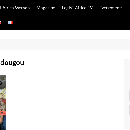
-T Africa Women
Magazine
LogisT Africa TV
Evénements
ire
e
adougou