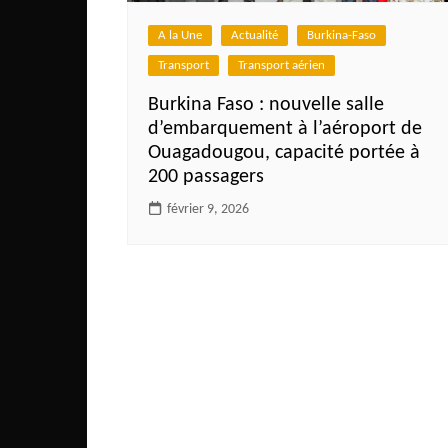
Côte d’Ivoire
A la Une
Actualité
Burkina-Faso
Djibouti
Transport
Transport aérien
Egypte
Burkina Faso : nouvelle salle
Ethiopie
d’embarquement à l’aéroport de
Gabon
Ouagadougou, capacité portée à
200 passagers
Gambie
février 9, 2026
Ghana
Guinée
Guinée Bissau
Ile Maurice
Kenya
Lesotho Fr
Liberia