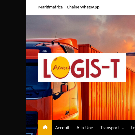
Aller
Maritimafrica
Chaîne WhatsApp
au
contenu
Acceuil
A la Une
Transport
Lo