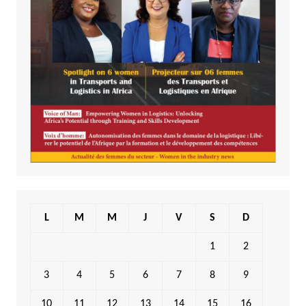
L
M
M
J
V
S
D
1
2
3
4
5
6
7
8
9
10
11
12
13
14
15
16