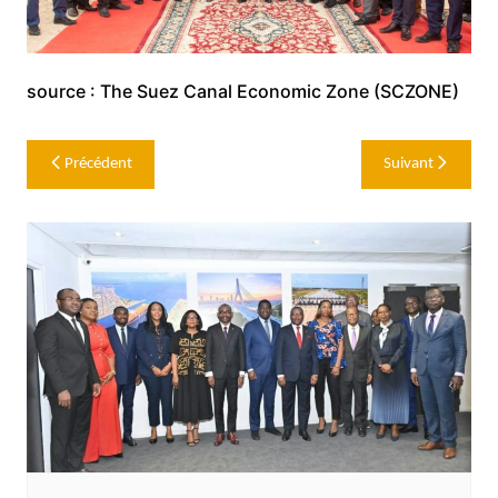
source : The Suez Canal Economic Zone (SCZONE)
Navigation
Précédent
Suivant
de
l’article