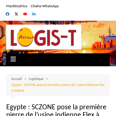
Aller
Maritimafrica
Chaîne WhatsApp
au
contenu
Accueil
Logistique
Egypte : SCZONE pose la première pierre de l’usine indienne Flex
à Sokhna
Egypte : SCZONE pose la première
pierre de l’usine indienne Flex à