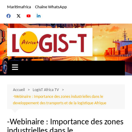
Aller
Maritimafrica
Chaîne WhatsApp
au
contenu
Accueil
LogisT Africa TV
-Webinaire : Importance des zones industrielles dans le
developpement des transports et de la logistique Afrique
-Webinaire : Importance des zones
industrielles dans le