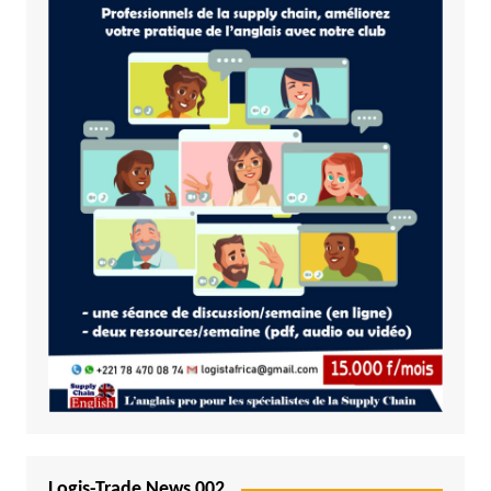
Logis-Trade News 002