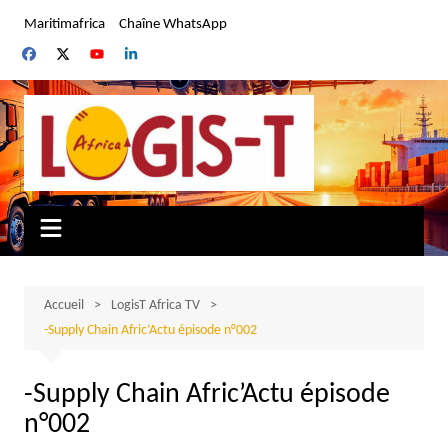
Aller
Maritimafrica
Chaîne WhatsApp
au
contenu
Accueil
LogisT Africa TV
-Supply Chain Afric’Actu épisode n°002
-Supply Chain Afric’Actu épisode
n°002