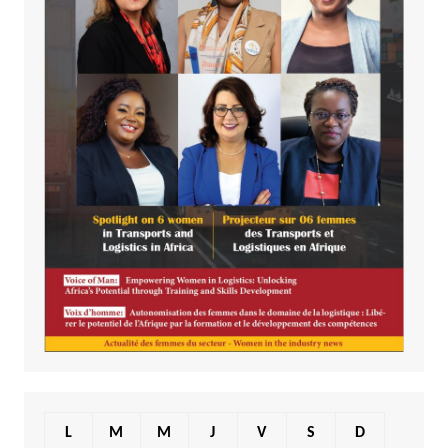
L
M
M
J
V
S
D