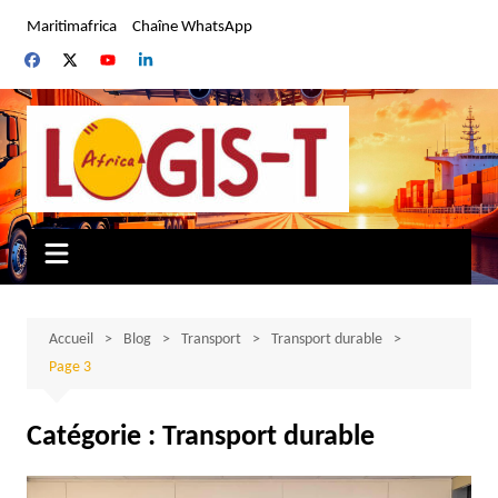
Aller
Maritimafrica
Chaîne WhatsApp
au
contenu
Accueil
Blog
Transport
Transport durable
Page 3
Catégorie :
Transport durable