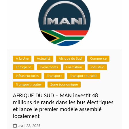
A la Une
Actualité
Afrique du Sud
Commerce
Entreprise
Evénements
Formation
Industrie
Infrastructures
Transport
Transport durable
Transport routier
Zone économique
AFRIQUE DU SUD – MAN investit 48
millions de rands dans les bus électriques
et lance le premier modèle assemblé
localement
avril 23, 2025