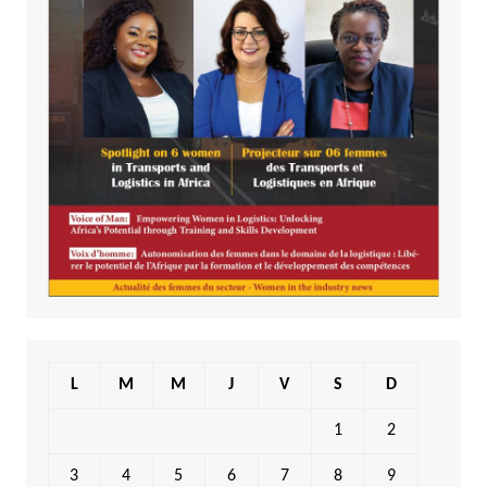
L
M
M
J
V
S
D
1
2
3
4
5
6
7
8
9