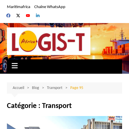
Aller
Maritimafrica
Chaîne WhatsApp
au
contenu
Accueil
Blog
Transport
Page 95
Catégorie :
Transport