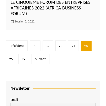
LE CINQUIEME FORUM DES ENTREPRISES
AFRICAINES 2022 (AFRICA BUSINESS
FORUM)
février 5, 2022
Pagination
Précédent
1
…
93
94
95
des
publications
96
97
Suivant
Newsletter
Email