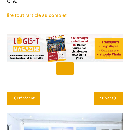
CFA.
lire tout l’article au complet
Navigation
Précédent
Suivant
de
l’article