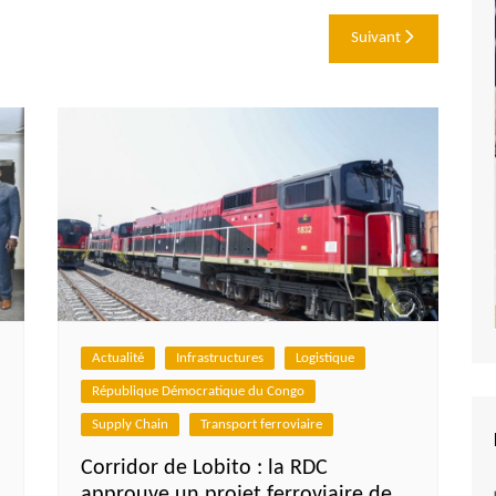
Suivant
Actualité
Infrastructures
Logistique
République Démocratique du Congo
Supply Chain
Transport ferroviaire
Corridor de Lobito : la RDC
approuve un projet ferroviaire de