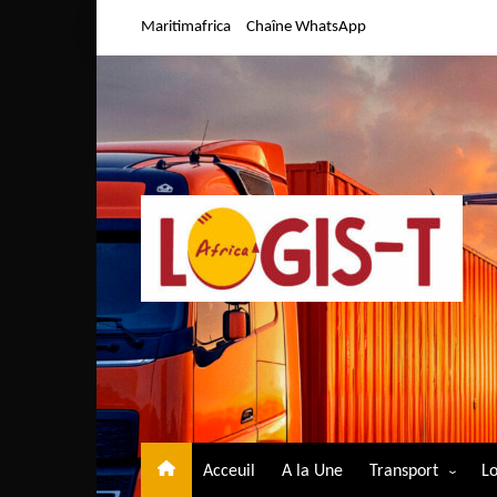
Aller
Maritimafrica
Chaîne WhatsApp
au
contenu
Acceuil
A la Une
Transport
Lo