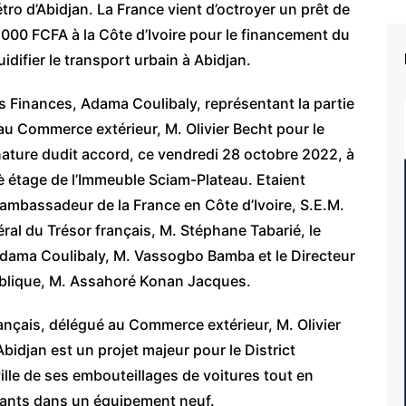
ro d’Abidjan. La France vient d’octroyer un prêt de
000 FCFA à la Côte d’Ivoire pour le financement du
idifier le transport urbain à Abidjan.
des Finances, Adama Coulibaly, représentant la partie
 au Commerce extérieur, M. Olivier Becht pour le
nature dudit accord, ce vendredi 28 octobre 2022, à
9è étage de l’Immeuble Sciam-Plateau. Etaient
ambassadeur de la France en Côte d’Ivoire, S.E.M.
éral du Trésor français, M. Stéphane Tabarié, le
 Adama Coulibaly, M. Vassogbo Bamba et le Directeur
Publique, M. Assahoré Konan Jacques.
rançais, délégué au Commerce extérieur, M. Olivier
bidjan est un projet majeur pour le District
ille de ses embouteillages de voitures tout en
itants dans un équipement neuf.