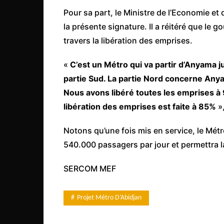
Congo
Pour sa part, le Ministre de l’Economie et 
la présente signature. Il a réitéré que le
São Tomé et Príncipe
travers la libération des emprises.
Seychelles
Sierra Leone
«
C’est un Métro qui va partir d’Anyama ju
Soudan
partie Sud. La partie Nord concerne Anya
Nous avons libéré toutes les emprises à 9
Zimbabwe
libération des emprises est faite à 85%
»,
Notons qu’une fois mis en service, le Métr
540.000 passagers par jour et permettra l
SERCOM MEF
Projet Métro D’Abidjan