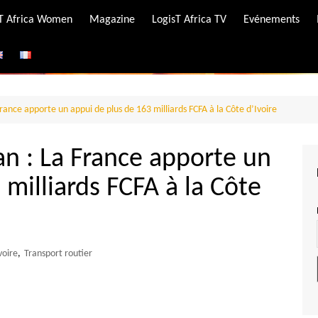
-T Africa Women
Magazine
LogisT Africa TV
Evénements
ire
e
rance apporte un appui de plus de 163 milliards FCFA à la Côte d’Ivoire
an : La France apporte un
 milliards FCFA à la Côte
voire
,
Transport routier