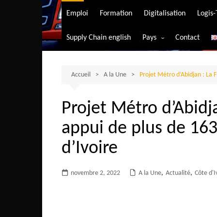
Transport aérien
Emploi
Formation
Digitalisation
Logis
Transport durable
Supply Chain english
Pays
Contact
Transport ferrovia
Afrique du Sud
Transport maritim
Algérie
Accueil
A la Une
Projet Métro d’Abidjan : La F
Transport routier
Angola
Projet Métro d’Abidj
Bénin
appui de plus de 163
Burkina-Faso
Burundi
d’Ivoire
Bostwana
novembre 2, 2022
A la Une
Cameroun
,
Actualité
,
Côte d'I
Centrafrique
Comores