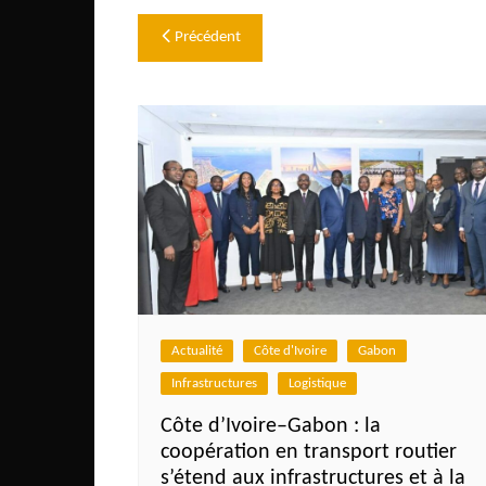
Navigation
Précédent
de
l’article
Actualité
Côte d'Ivoire
Gabon
Infrastructures
Logistique
Côte d’Ivoire–Gabon : la
coopération en transport routier
s’étend aux infrastructures et à la