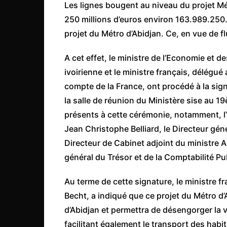
Les lignes bougent au niveau du projet Mét
Côte d’Ivoire
250 millions d’euros environ 163.989.250.
Djibouti
projet du Métro d’Abidjan. Ce, en vue de flu
Egypte
A cet effet, le ministre de l’Economie et 
Ethiopie
ivoirienne et le ministre français, délégué
Gabon
compte de la France, ont procédé à la sig
Gambie
la salle de réunion du Ministère sise au 1
Ghana
présents à cette cérémonie, notamment, l’
Guinée
Jean Christophe Belliard, le Directeur gén
Directeur de Cabinet adjoint du ministre
Guinée Bissau
général du Trésor et de la Comptabilité 
Ile Maurice
Kenya
Au terme de cette signature, le ministre f
Becht, a indiqué que ce projet du Métro d’A
Lesotho Fr
d’Abidjan et permettra de désengorger la v
Liberia
facilitant également le transport des hab