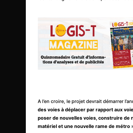
Mali
Malawi Fr
Maroc
Mauritanie
Mozambique
Namibie
Nigeria
Niger
Ouganda
Rwanda
A l’en croire, le projet devrait démarrer l’
Tchad
des voies à déplacer par rapport aux voie
Togo
poser de nouvelles voies, construire de
Tunisie
matériel et une nouvelle rame de métro
»
République Démocratiqu