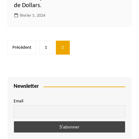
de Dollars.
février 5, 2024
Pagination
Précédent
1
2
des
publications
Newsletter
Email