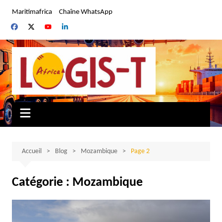
Aller
Maritimafrica
Chaîne WhatsApp
au
contenu
Accueil
Blog
Mozambique
Page 2
Catégorie :
Mozambique