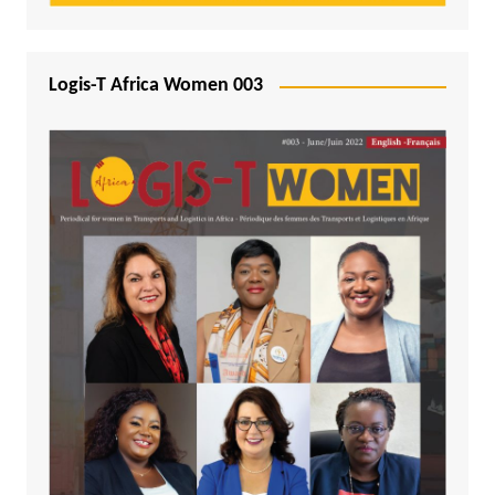
Logis-T Africa Women 003