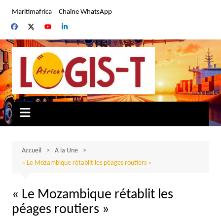
Aller
Maritimafrica
Chaîne WhatsApp
au
contenu
Accueil
A la Une
« Le Mozambique rétablit les péages routiers »
« Le Mozambique rétablit les
péages routiers »