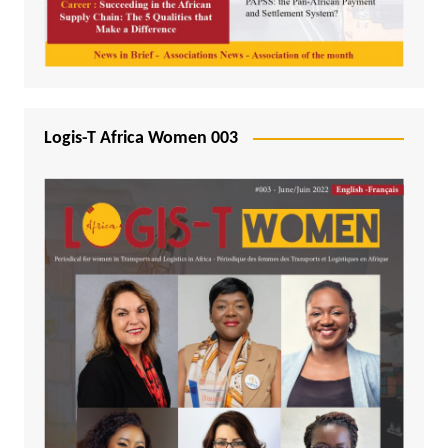
Logis-T Africa Women 003