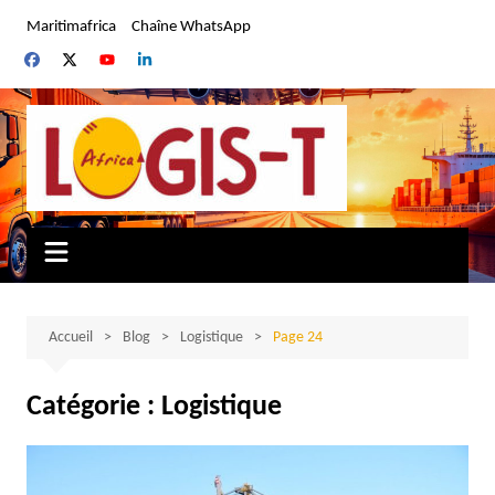
Aller
Maritimafrica
Chaîne WhatsApp
au
contenu
Accueil
Blog
Logistique
Page 24
Catégorie :
Logistique