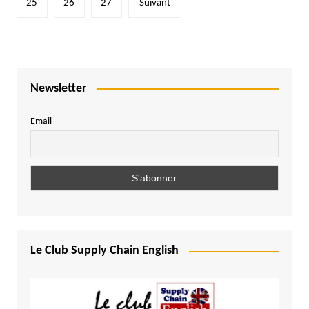
publications
25
26
27
Suivant
Newsletter
Email
Le Club Supply Chain English