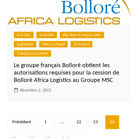
A la Une
Actualité
Big News A ne pas rater
Logistique
News à chaud
Transport
Transport maritime
Le groupe français Bolloré obtient les
autorisations requises pour la cession de
Bolloré Africa Logistics au Groupe MSC
décembre 2, 2022
Pagination
Précédent
1
…
22
23
24
des