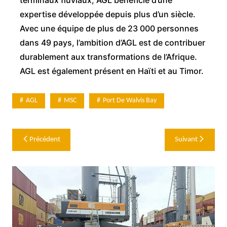
terminaux fluviaux, AGL bénéficie d’une
expertise développée depuis plus d’un siècle.
Avec une équipe de plus de 23 000 personnes
dans 49 pays, l’ambition d’AGL est de contribuer
durablement aux transformations de l’Afrique.
AGL est également présent en Haïti et au Timor.
AGL
MSC
Port De Walvis Bay
Navigation
Précédent
Suivant
de
l’article