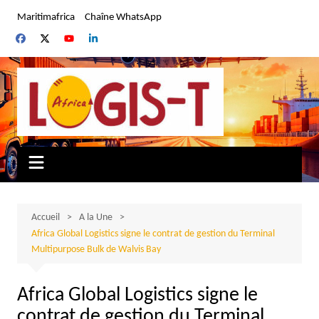
Aller
Maritimafrica
Chaîne WhatsApp
au
contenu
Accueil
A la Une
Africa Global Logistics signe le contrat de gestion du Terminal
Multipurpose Bulk de Walvis Bay
Africa Global Logistics signe le
contrat de gestion du Terminal