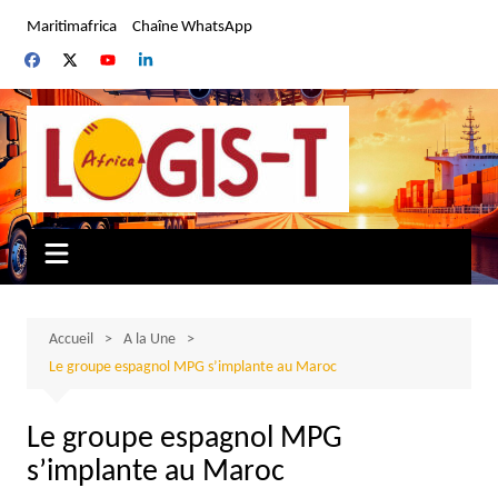
Aller
Maritimafrica
Chaîne WhatsApp
au
contenu
Accueil
A la Une
Le groupe espagnol MPG s’implante au Maroc
Le groupe espagnol MPG
s’implante au Maroc