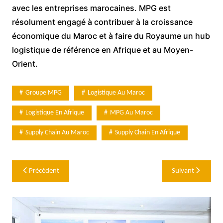
avec les entreprises marocaines. MPG est
résolument engagé à contribuer à la croissance
économique du Maroc et à faire du Royaume un hub
logistique de référence en Afrique et au Moyen-
Orient.
Groupe MPG
Logistique Au Maroc
Logistique En Afrique
MPG Au Maroc
Supply Chain Au Maroc
Supply Chain En Afrique
Navigation
Précédent
Suivant
de
l’article