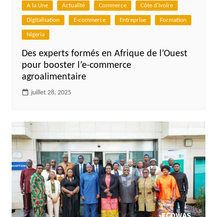
A la Une
Actualité
Commerce
Côte d'Ivoire
Digitalisation
E-commerce
Entreprise
Formation
Nigeria
Des experts formés en Afrique de l’Ouest
pour booster l’e-commerce
agroalimentaire
juillet 28, 2025