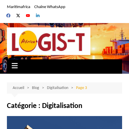
Aller
Maritimafrica
Chaîne WhatsApp
au
contenu
Accueil
Blog
Digitalisation
Page 3
Catégorie :
Digitalisation