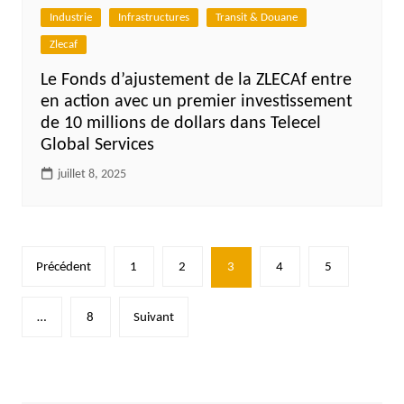
Industrie
Infrastructures
Transit & Douane
Zlecaf
Le Fonds d’ajustement de la ZLECAf entre
en action avec un premier investissement
de 10 millions de dollars dans Telecel
Global Services
juillet 8, 2025
Pagination
Précédent
1
2
3
4
5
des
publications
…
8
Suivant