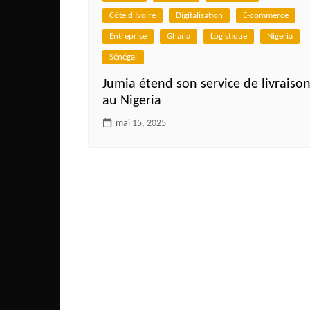
Côte d'Ivoire
Digitalisation
E-commerce
Entreprise
Ghana
Logistique
Nigeria
Sénégal
Jumia étend son service de livraiso
au Nigeria
mai 15, 2025