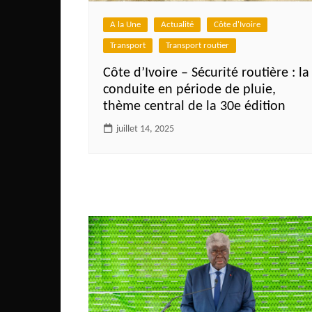
Côte d’Ivoire
A la Une
Actualité
Côte d'Ivoire
Djibouti
Transport
Transport routier
Egypte
Côte d’Ivoire – Sécurité routière : la
Ethiopie
conduite en période de pluie,
Gabon
thème central de la 30e édition
Gambie
juillet 14, 2025
Ghana
Guinée
Guinée Bissau
Ile Maurice
Kenya
Lesotho Fr
Liberia