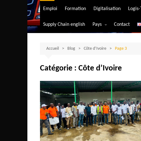
Transport aérien
Emploi
Formation
Digitalisation
Logis
Transport durable
Supply Chain english
Pays
Contact
Transport ferrovia
Afrique du Sud
Transport maritim
Algérie
Accueil
Blog
Côte d’Ivoire
Transport routier
Page 3
Angola
Catégorie :
Côte d’Ivoire
Bénin
Burkina-Faso
Burundi
Bostwana
Cameroun
Centrafrique
Comores