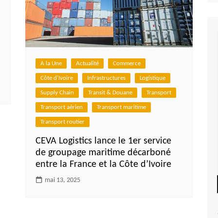
n
A la Une
Actualité
Commerce
Côte d'Ivoire
Infrastructures
Logistique
Supply Chain
Transit & Douane
Transport
Transport aérien
Transport maritime
Transport routier
CEVA Logistics lance le 1er service
de groupage maritime décarboné
entre la France et la Côte d’Ivoire
mai 13, 2025