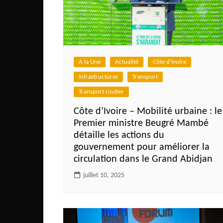
Mali
Malawi Fr
Maroc
Mauritanie
A la Une
Actualité
Côte d'Ivoire
Mozambique
Infrastructures
Transport
Namibie
Transport routier
Nigeria
Côte d’Ivoire – Mobilité urbaine : le
Niger
Premier ministre Beugré Mambé
détaille les actions du
Ouganda
gouvernement pour améliorer la
Rwanda
circulation dans le Grand Abidjan
Tchad
juillet 10, 2025
Togo
Tunisie
République Démocratiqu