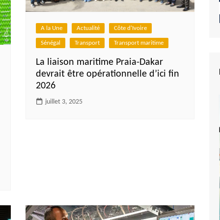
A la Une
Actualité
Côte d'Ivoire
Sénégal
Transport
Transport maritime
La liaison maritime Praia-Dakar
devrait être opérationnelle d’ici fin
2026
juillet 3, 2025
e du