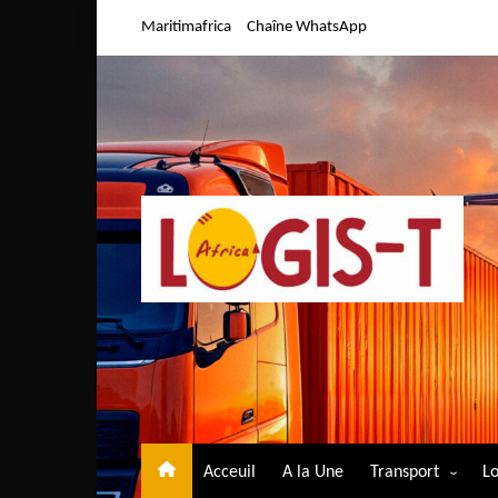
Aller
Maritimafrica
Chaîne WhatsApp
au
contenu
Acceuil
A la Une
Transport
Lo