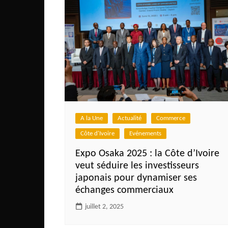
Congo
São Tomé et Príncipe
Seychelles
Sierra Leone
Soudan
Zimbabwe
A la Une
Actualité
Commerce
Côte d'Ivoire
Evénements
Expo Osaka 2025 : la Côte d’Ivoire
veut séduire les investisseurs
japonais pour dynamiser ses
échanges commerciaux
juillet 2, 2025