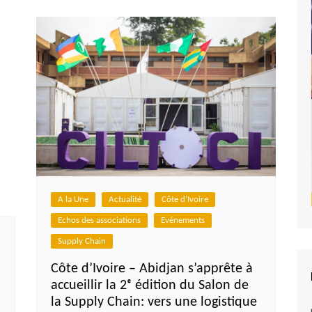
A la Une
Actualité
Côte d'Ivoire
Echos des associations
Evénements
Supply Chain
Côte d’Ivoire – Abidjan s’apprête à
accueillir la 2ᵉ édition du Salon de
la Supply Chain: vers une logistique