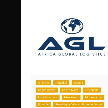
A la Une
Actualité
Angola
Congo Brazza
Côte d'Ivoire
Entreprise
Infrastructures
Mauritanie
Mozambique
Namibie
République Démocratique du Congo