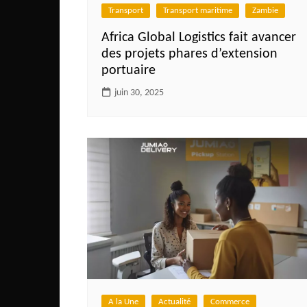
Transport
Transport maritime
Zambie
Africa Global Logistics fait avancer
des projets phares d’extension
portuaire
juin 30, 2025
A la Une
Actualité
Commerce