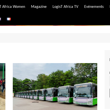
-T Africa Women
Magazine
LogisT Africa TV
Evénements
ire
e