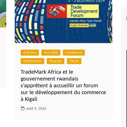
A la Une
Actualité
Commerce
Evénements
Rwanda
Zlecaf
TradeMark Africa et le
gouvernement rwandais
s’apprêtent à accueillir un forum
sur le développement du commerce
à Kigali
août 9, 2024