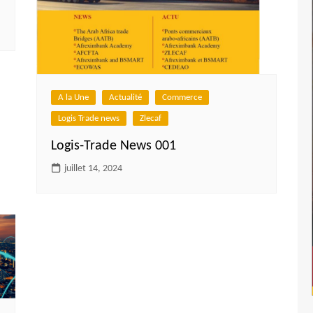
A la Une
Actualité
Commerce
Logis Trade news
Zlecaf
Logis-Trade News 001
juillet 14, 2024