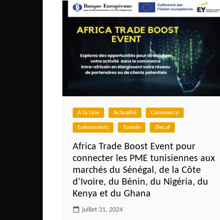
Mali
Malawi Fr
Maroc
Mauritanie
Mozambique
Namibie
Nigeria
A la Une
Actualité
Commerce
Niger
Evénements
Tunisie
Zlecaf
Ouganda
Africa Trade Boost Event pour
Rwanda
connecter les PME tunisiennes aux
marchés du Sénégal, de la Côte
Tchad
d’Ivoire, du Bénin, du Nigéria, du
Togo
Kenya et du Ghana
Tunisie
juillet 31, 2024
République Démocratiqu