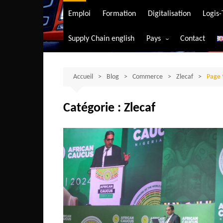
Transport aérien
Emploi
Formation
Digitalisation
Logis
Transport durable
Supply Chain english
Pays
Contact
Transport ferrovia
Afrique du Sud
Transport maritim
Algérie
Accueil
Blog
Commerce
Transport routier
Zlecaf
Page 
Angola
Catégorie :
Zlecaf
Bénin
Burkina-Faso
Burundi
Bostwana
Cameroun
Centrafrique
Comores