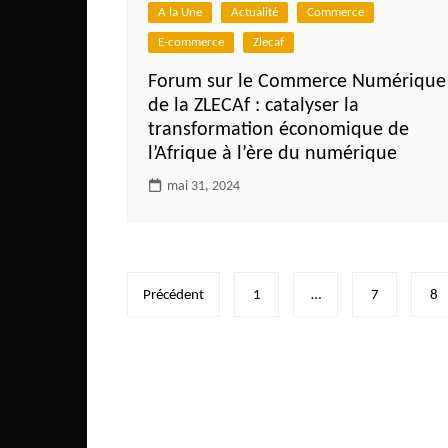
A la Une
Actualité
Commerce
E-commerce
Zlecaf
Forum sur le Commerce Numérique
de la ZLECAf : catalyser la
transformation économique de
l’Afrique à l’ère du numérique
mai 31, 2024
Pagination
Précédent
1
…
7
8
des
publications