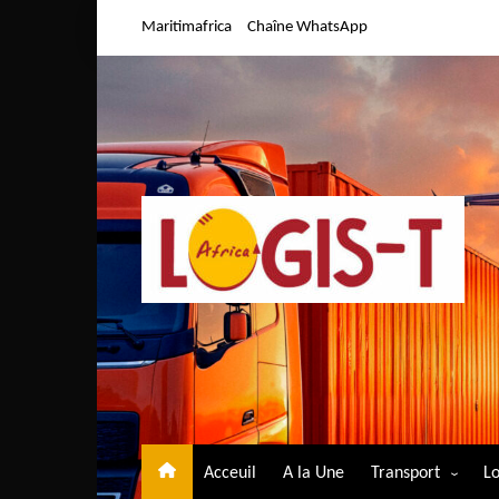
Aller
Maritimafrica
Chaîne WhatsApp
au
contenu
Acceuil
A la Une
Transport
Lo