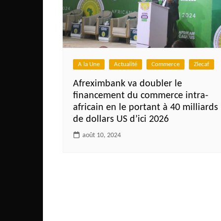
Côte d’Ivoire
Djibouti
Egypte
Ethiopie
A la Une
Actualité
Commerce
Zlecaf
Gabon
Afreximbank va doubler le
Gambie
financement du commerce intra-
Ghana
africain en le portant à 40 milliards
de dollars US d’ici 2026
Guinée
août 10, 2024
Guinée Bissau
Ile Maurice
Kenya
Lesotho Fr
Liberia