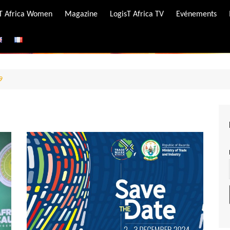
-T Africa Women
Magazine
LogisT Africa TV
Evénements
ire
e
9