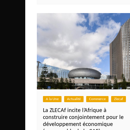
Congo
São Tomé et Príncipe
Seychelles
Sierra Leone
Soudan
Zimbabwe
A la Une
Actualité
Commerce
Zlecaf
La ZLECAf incite l’Afrique à
construire conjointement pour le
développement économique