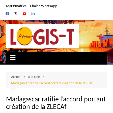
Aller
Maritimafrica
Chaîne WhatsApp
au
contenu
Accueil
A la Une
Madagascar ratifie l’accord portant création de la ZLECAf
Madagascar ratifie l’accord portant
création de la ZLECAf