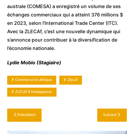
australe (COMESA) a enregistré un volume de ses
échanges commerciaux qui a atteint 376 millions $
en 2023, selon l’International Trade Center (ITC).
Avec la ZLECAf, c’est une nouvelle dynamique qui
s’annonce pour contribuer à la diversification de
l’économie nationale.
Lydie Mobio (Stagiaire)
Commerce En Afrique
Zlecaf
ZLECAf À Madagascar
Navigation
Précédent
Suivant
de
l’article