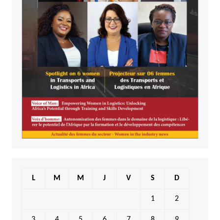
L
M
M
J
V
S
D
1
2
3
4
5
6
7
8
9