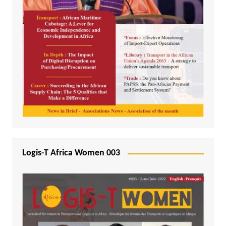
Logis-T Africa Women 003