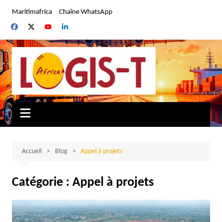
Aller
Maritimafrica
Chaîne WhatsApp
au
contenu
Accueil
Blog
Appel à projets
Catégorie :
Appel à projets