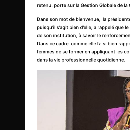
Côte d’Ivoire
retenu, porte sur la Gestion Globale de la
Djibouti
Dans son mot de bienvenue, la président
Egypte
puisqu’il s’agit bien d’elle, a rappelé que 
Ethiopie
de son institution, à savoir le renforceme
Dans ce cadre, comme elle l’a si bien rap
Gabon
femmes de se former en appliquant les c
Gambie
dans la vie professionnelle quotidienne.
Ghana
Guinée
Guinée Bissau
Ile Maurice
Kenya
Lesotho Fr
Liberia