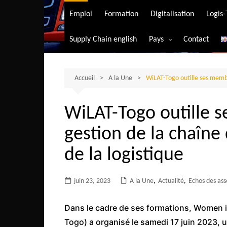
Transport aérien
Emploi
Formation
Digitalisation
Logis
Transport durable
Supply Chain english
Pays
Contact
Transport ferrovia
Afrique du Sud
Transport maritim
Algérie
Accueil
A la Une
WiLAT-Togo outille ses membr
Transport routier
Angola
WiLAT-Togo outille s
Bénin
gestion de la chaîne
Burkina-Faso
Burundi
de la logistique
Bostwana
juin 23, 2023
A la Une
Cameroun
,
Actualité
,
Echos des ass
Centrafrique
Dans le cadre de ses formations, Women i
Comores
Togo) a organisé le samedi 17 juin 2023, 