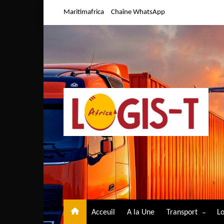
Aller
Maritimafrica
Chaîne WhatsApp
au
contenu
Acceuil
A la Une
Transport
Lo