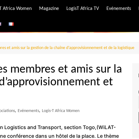
-T Africa Women
Magazine
LogisT Africa TV
Evénements
ire
e
es et amis sur la gestion de la chaîne d’approvisionnement et de la logistique
es membres et amis sur la
 d’approvisionnement et
ociations
,
Evénements
,
Logis-T Africa Women
n Logistics and Transport, section Togo,(WiLAT-
une conférence dans un hôtel de la place. Le thème