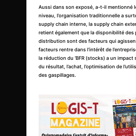
Congo
Aussi dans son exposé, a-t-il mentionné l
niveau, l’organisation traditionnelle a surt
São Tomé et Príncipe
supply chain interne, la supply chain ext
Seychelles
retient également que la disponibilité des pr
Sierra Leone
distribution sont des facteurs qui agissent 
Soudan
facteurs rentre dans l’intérêt de l’entrep
Zimbabwe
la réduction du ‘BFR (stocks) a un impact s
du résultat, l’achat, l’optimisation de l’util
des gaspillages.