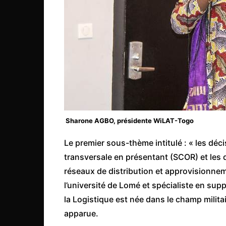
Mali
Malawi Fr
Maroc
Mauritanie
Mozambique
Namibie
Nigeria
Sharone AGBO, présidente WiLAT-Togo
Niger
Ouganda
Le premier sous-thème intitulé : « les déc
transversale en présentant (SCOR) et les d
Rwanda
réseaux de distribution et approvisionnem
Tchad
l’université de Lomé et spécialiste en su
Togo
la Logistique est née dans le champ militair
Tunisie
apparue.
République Démocratiqu