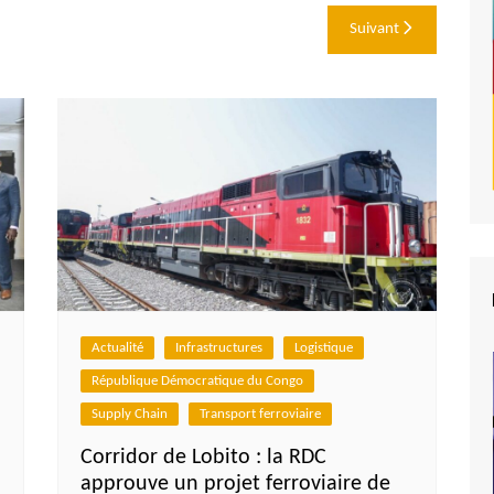
Suivant
Actualité
Infrastructures
Logistique
République Démocratique du Congo
Supply Chain
Transport ferroviaire
Corridor de Lobito : la RDC
approuve un projet ferroviaire de