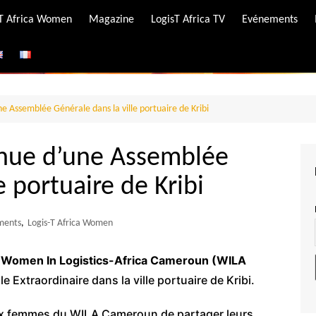
-T Africa Women
Magazine
LogisT Africa TV
Evénements
ire
e
 Assemblée Générale dans la ville portuaire de Kribi
nue d’une Assemblée
e portuaire de Kribi
ments
,
Logis-T Africa Women
n
Women In Logistics-Africa Cameroun (WILA
Extraordinaire dans la ville portuaire de Kribi.
x femmes du WILA Cameroun de partager leurs