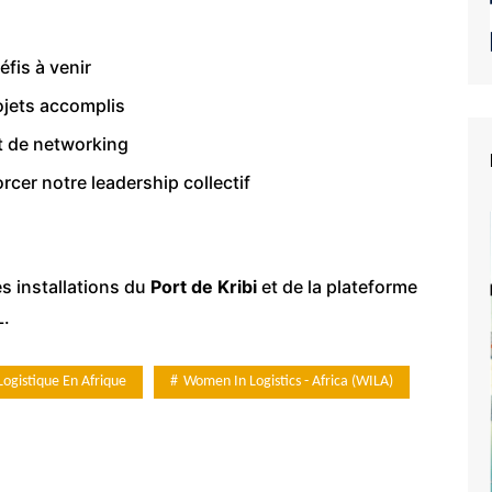
éfis à venir
ojets accomplis
t de networking
rcer notre leadership collectif
s installations du
Port de Kribi
et de la plateforme
L.
Logistique En Afrique
Women In Logistics - Africa (WILA)
e du