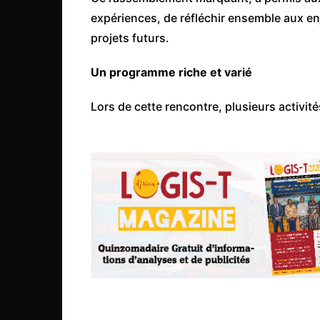
Côte d’Ivoire
expériences, de réfléchir ensemble aux en
Djibouti
projets futurs.
Egypte
Un programme riche et varié
Ethiopie
Lors de cette rencontre, plusieurs activit
Gabon
Gambie
Ghana
Guinée
Guinée Bissau
Ile Maurice
Kenya
Lesotho Fr
Liberia