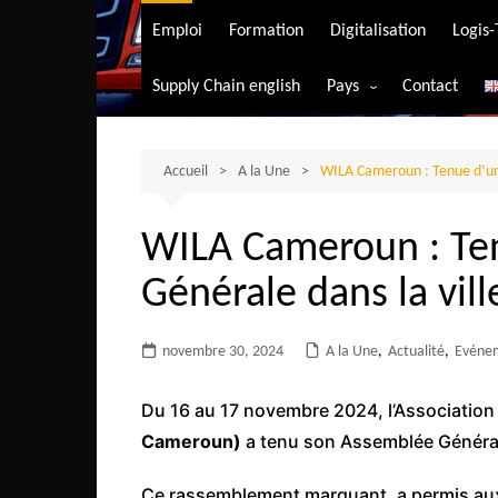
Transport aérien
Emploi
Formation
Digitalisation
Logis
Transport durable
Supply Chain english
Pays
Contact
Transport ferrovia
Afrique du Sud
Transport maritim
Algérie
Accueil
A la Une
WILA Cameroun : Tenue d’une
Transport routier
Angola
WILA Cameroun : Te
Bénin
Générale dans la vill
Burkina-Faso
Burundi
novembre 30, 2024
A la Une
,
Actualité
,
Evéne
Bostwana
Cameroun
Du 16 au 17 novembre 2024, l’Associatio
Centrafrique
Cameroun)
a tenu son Assemblée Générale 
Comores
Ce rassemblement marquant, a permis au