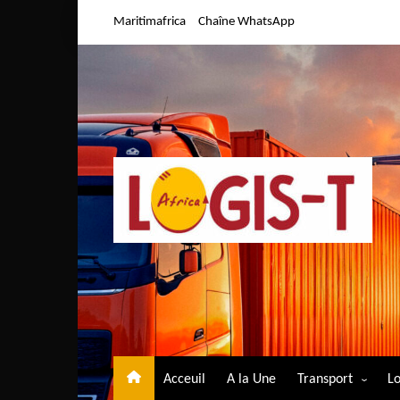
Aller
Maritimafrica
Chaîne WhatsApp
au
contenu
Acceuil
A la Une
Transport
Lo