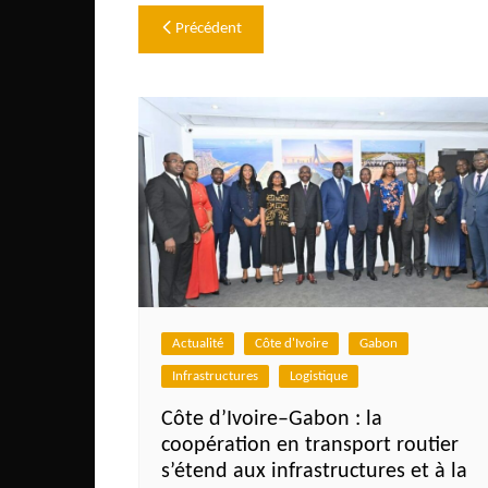
Navigation
Congo
Précédent
São Tomé et Príncipe
de
Seychelles
l’article
Sierra Leone
Soudan
Zimbabwe
Actualité
Côte d'Ivoire
Gabon
Infrastructures
Logistique
Côte d’Ivoire–Gabon : la
coopération en transport routier
s’étend aux infrastructures et à la