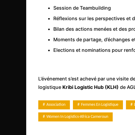
Mali
Session de Teambuilding
Malawi Fr
Réflexions sur les perspectives et d
Maroc
Bilan des actions menées et des pr
Mauritanie
Moments de partage, d’échanges e
Mozambique
Elections et nominations pour renfo
Namibie
Nigeria
Niger
L’événement s’est achevé par une visite de
Ouganda
logistique
Kribi Logistic Hub (KLH)
de AG
Rwanda
Tchad
Association
Femmes En Logistique
Togo
Women In Logistics-Africa Cameroun
Tunisie
République Démocratiqu