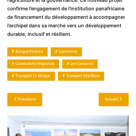
confirme l’engagement de l’institution panafricaine
de financement du développement à accompagner
l’archipel dans sa marche vers un développement
durable, inclusif et résilient.
Banque/Finance
Commerce
Connectivité Régionale
Les Comorres
Transport En Afrique
Transport Maritime
Navigation
Précédent
Suivant
de
l’article