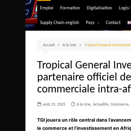
Transport aérien
Emploi
Formation
Digitalisation
Logis
Transport durable
Supply Chain english
Pays
Contact
Transport ferrovia
Afrique du Sud
Transport maritim
Algérie
Accueil
A la Une
Tropical General Investment 
Transport routier
Angola
Tropical General In
Bénin
partenaire officiel d
Burkina-Faso
Burundi
commerciale intra-af
Bostwana
août 25, 2025
A la Une
Cameroun
,
Actualité
,
Commerce
,
Centrafrique
TGI jouera un rôle central dans l’avancem
Comores
le commerce et l’investissement en Afri