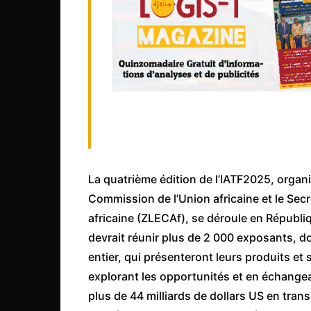
Mali
Malawi Fr
Maroc
Mauritanie
Mozambique
Namibie
Nigeria
Niger
La quatrième édition de l’IATF2025, organ
Ouganda
Commission de l’Union africaine et le Secr
Rwanda
africaine (ZLECAf), se déroule en Républi
devrait réunir plus de 2 000 exposants, d
Tchad
entier, qui présenteront leurs produits et 
Togo
explorant les opportunités et en échangea
Tunisie
plus de 44 milliards de dollars US en tra
République Démocratiqu