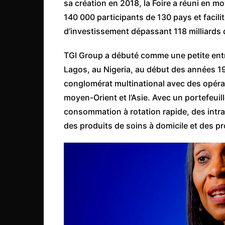
sa création en 2018, la Foire a réuni en m
Congo
140 000 participants de 130 pays et facil
São Tomé et Príncipe
d’investissement dépassant 118 milliards 
Seychelles
TGI Group a débuté comme une petite entr
Sierra Leone
Lagos, au Nigeria, au début des années 1
Soudan
conglomérat multinational avec des opérati
Zimbabwe
moyen-Orient et l’Asie. Avec un portefeuil
consommation à rotation rapide, des intra
des produits de soins à domicile et des 