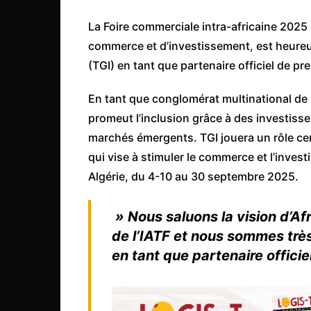
Côte d’Ivoire
La Foire commerciale intra-africaine 2025 
Djibouti
commerce et d’investissement, est heureus
Egypte
(TGI) en tant que partenaire officiel de pr
Ethiopie
En tant que conglomérat multinational de p
Gabon
promeut l’inclusion grâce à des investiss
Gambie
marchés émergents. TGI jouera un rôle cen
Ghana
qui vise à stimuler le commerce et l’inves
Guinée
Algérie, du 4-10 au 30 septembre 2025.
Guinée Bissau
» Nous saluons la vision d’Af
Ile Maurice
de l’IATF et nous sommes trè
Kenya
en tant que partenaire offici
Lesotho Fr
Liberia