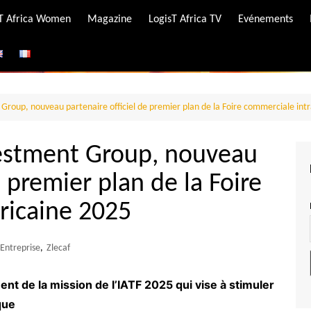
-T Africa Women
Magazine
LogisT Africa TV
Evénements
ire
e
Group, nouveau partenaire officiel de premier plan de la Foire commerciale intr
vestment Group, nouveau
e premier plan de la Foire
ricaine 2025
Entreprise
,
Zlecaf
ent de la mission de l’IATF 2025 qui vise à stimuler
que