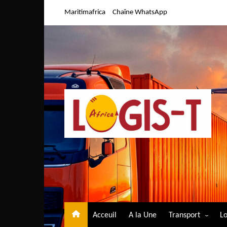
Aller
Maritimafrica
Chaîne WhatsApp
au
contenu
Acceuil
A la Une
Transport
Lo