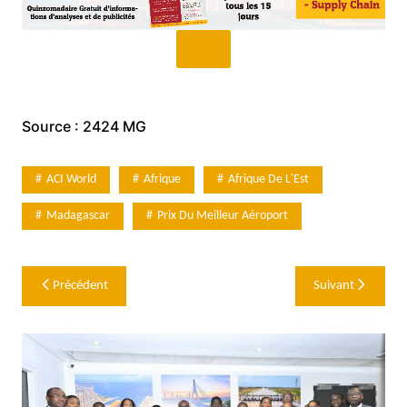
Source : 2424 MG
ACI World
Afrique
Afrique De L'Est
Madagascar
Prix Du Meilleur Aéroport
Navigation
Précédent
Suivant
de
l’article