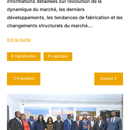
informations détaillées sur l’évolution de la
dynamique du marché, les derniers
développements, les tendances de fabrication et les
changements structurels du marché….
lire la suite
Digitalisation
Logistique
Navigation
Précédent
Suivant
de
l’article