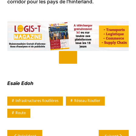
corridor pour les pays de l’hinterland.
Esaïe Edoh
Infrastructures Routières
Réseau Routier
Route
Navigation