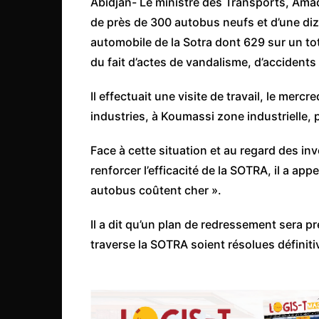
Abidjan- Le ministre des Transports, Amad
Côte d’Ivoire
de près de 300 autobus neufs et d’une diz
Djibouti
automobile de la Sotra dont 629 sur un t
Egypte
du fait d’actes de vandalisme, d’accidents 
Ethiopie
Il effectuait une visite de travail, le merc
Gabon
industries, à Koumassi zone industrielle, p
Gambie
Face à cette situation et au regard des in
Ghana
renforcer l’efficacité de la SOTRA, il a app
Guinée
autobus coûtent cher ».
Guinée Bissau
Il a dit qu’un plan de redressement sera 
Ile Maurice
traverse la SOTRA soient résolues définit
Kenya
Lesotho Fr
Liberia