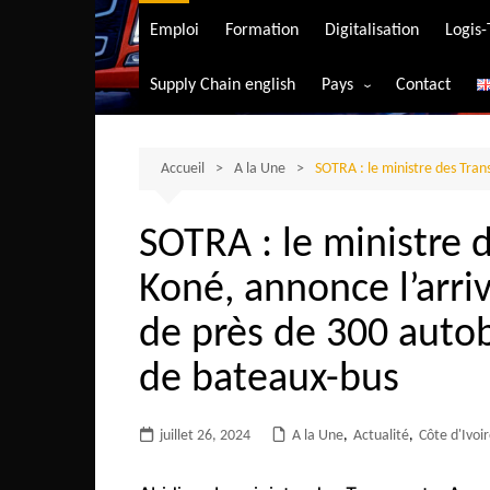
Transport aérien
Emploi
Formation
Digitalisation
Logis
Transport durable
Supply Chain english
Pays
Contact
Transport ferrovia
Afrique du Sud
Transport maritim
Algérie
Accueil
A la Une
SOTRA : le ministre des Tran
Transport routier
Angola
SOTRA : le ministre
Bénin
Koné, annonce l’arri
Burkina-Faso
Burundi
de près de 300 autob
Bostwana
de bateaux-bus
Cameroun
Centrafrique
juillet 26, 2024
A la Une
,
Actualité
,
Côte d'Ivoi
Comores