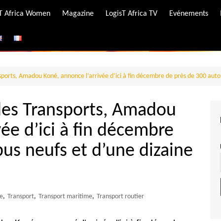
-T Africa Women
Magazine
LogisT Africa TV
Evénements
ire
e
sports, Amadou Koné, annonce l’arrivée d’ici à fin décembre de près de 300 aut
 des Transports, Amadou
vée d’ici à fin décembre
us neufs et d’une dizaine
re
,
Transport
,
Transport maritime
,
Transport routier