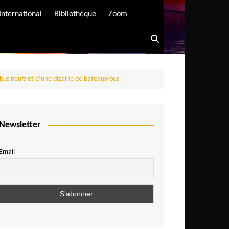
International
Bibliothèque
Zoom
obus neufs et d’une dizaine de bateaux-bus
Newsletter
Email