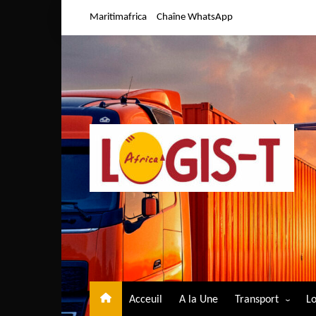
Aller
Maritimafrica
Chaîne WhatsApp
au
contenu
Acceuil
A la Une
Transport
Lo