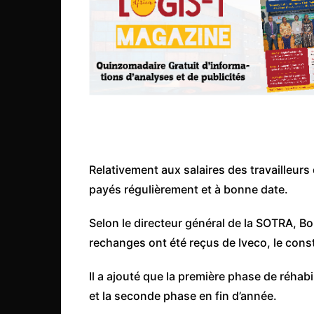
Mali
Malawi Fr
Maroc
Mauritanie
Mozambique
Namibie
Nigeria
Relativement aux salaires des travailleurs 
Niger
payés régulièrement et à bonne date.
Ouganda
Rwanda
Selon le directeur général de la SOTRA, Bo
rechanges ont été reçus de Iveco, le cons
Tchad
Togo
Il a ajouté que la première phase de réhab
Tunisie
et la seconde phase en fin d’année.
République Démocratiqu