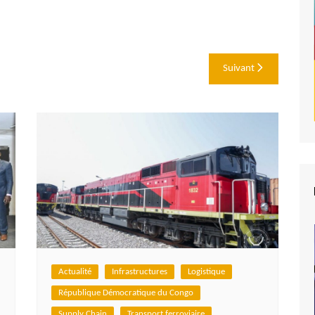
Suivant
Actualité
Infrastructures
Logistique
République Démocratique du Congo
Supply Chain
Transport ferroviaire