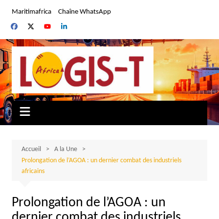
Aller
Maritimafrica
Chaîne WhatsApp
au
contenu
Accueil
A la Une
Prolongation de l’AGOA : un dernier combat des industriels
africains
Prolongation de l’AGOA : un
dernier combat des industriels