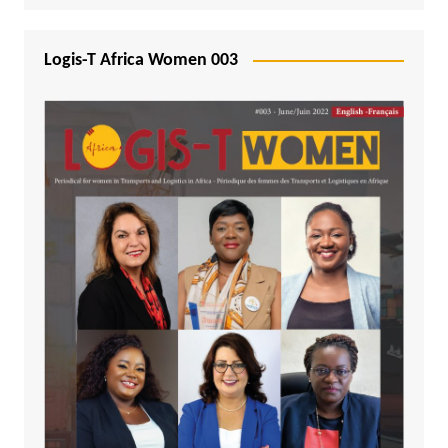
Logis-T Africa Women 003